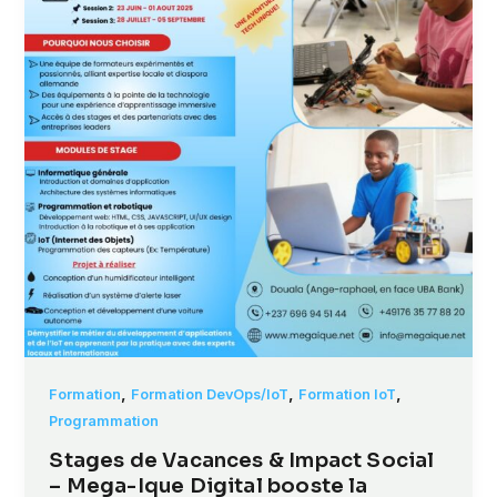
,
,
,
Formation
Formation DevOps/IoT
Formation IoT
Programmation
Stages de Vacances & Impact Social
– Mega-Ique Digital booste la