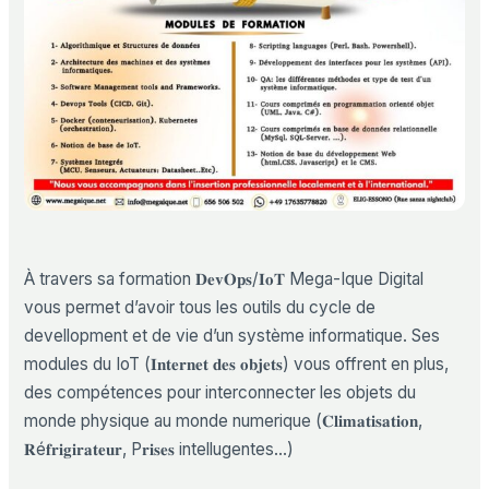
À travers sa formation 𝐃𝐞𝐯𝐎𝐩𝐬/𝐈𝐨𝐓 Mega-Ique Digital
vous permet d’avoir tous les outils du cycle de
devellopment et de vie d’un système informatique. Ses
modules du IoT (𝐈𝐧𝐭𝐞𝐫𝐧𝐞𝐭 𝐝𝐞𝐬 𝐨𝐛𝐣𝐞𝐭𝐬) vous offrent en plus,
des compétences pour interconnecter les objets du
monde physique au monde numerique (𝐂𝐥𝐢𝐦𝐚𝐭𝐢𝐬𝐚𝐭𝐢𝐨𝐧,
𝐑é𝐟𝐫𝐢𝐠𝐢𝐫𝐚𝐭𝐞𝐮𝐫, P𝐫𝐢𝐬𝐞𝐬 intellugentes…)