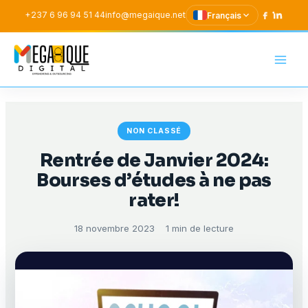
Aller
+237 6 96 94 51 44
info@megaique.net
Français
au
contenu
Mega-Ique Digital SAR
NON CLASSÉ
Rentrée de Janvier 2024:
Bourses d’études à ne pas
rater!
18 novembre 2023
1 min de lecture