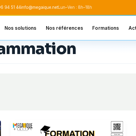
6 94 51 44
info@megaique.net
Lun–Ven : 8h–18h
Nos solutions
Nos références
Formations
Act
l SARL
rammation