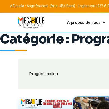
Aller
Douala : Ange Raphaël (face UBA Bank) · Logbessou
+237 6 9
au
contenu
A propos de nous
Mega-Ique Digita
Catégorie :
Prog
Programmation