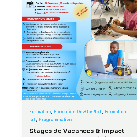
,
,
Formation
Formation DevOps/IoT
Formation
,
IoT
Programmation
Stages de Vacances & Impact