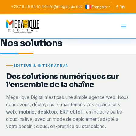
Aller
+237 6 96 94 51 44
info@megaique.net
Français
au
contenu
Mega-Ique Digital SAR
Nos solutions
ÉDITEUR & INTÉGRATEUR
Des solutions numériques sur
l'ensemble de la chaîne
Mega-Ique Digital n'est pas une simple agence web. Nous
concevons, déployons et maintenons vos applications
web, mobile, desktop, ERP et IoT
, en majeure partie
cloud-native, avec un mode de déploiement adapté à
votre besoin : cloud, on-premise ou standalone.