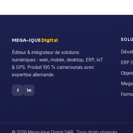
SOL
MEGA-IQUE
Digital
Dével
Éditeur & intégrateur de solutions
numériques : web, mobile, desktop, ERP, IoT
ERP (
& GPS. Produit 100 % camerounais avec
Objet
expertise allemande.
MegaT
Forma
© 2026 Mega-Ique Digital SARL. Tous droits réservés.