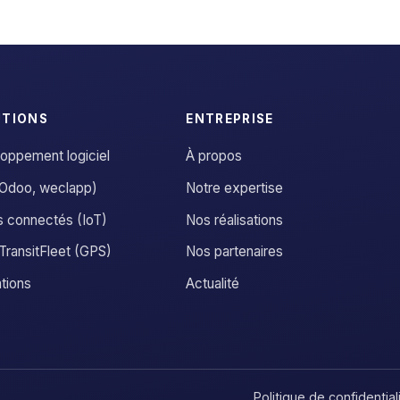
UTIONS
ENTREPRISE
oppement logiciel
À propos
Odoo, weclapp)
Notre expertise
s connectés (IoT)
Nos réalisations
ransitFleet (GPS)
Nos partenaires
tions
Actualité
Politique de confidential