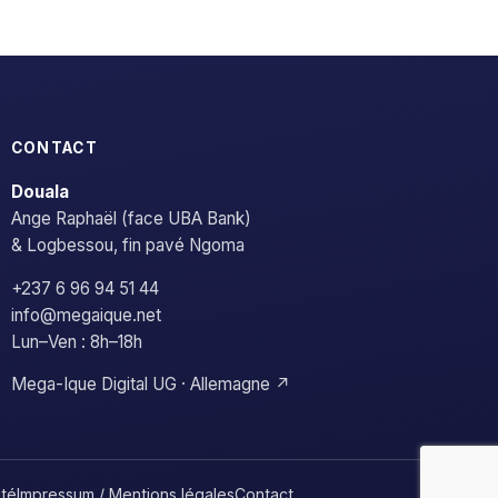
CONTACT
Douala
Ange Raphaël (face UBA Bank)
& Logbessou, fin pavé Ngoma
+237 6 96 94 51 44
info@megaique.net
Lun–Ven : 8h–18h
Mega-Ique Digital UG · Allemagne ↗
ité
Impressum / Mentions légales
Contact