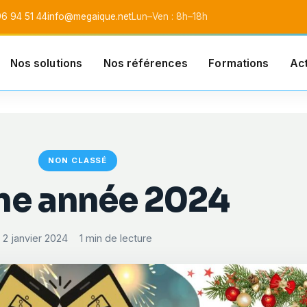
6 94 51 44
info@megaique.net
Lun–Ven : 8h–18h
Nos solutions
Nos références
Formations
Act
l SARL
NON CLASSÉ
ne année 2024
2 janvier 2024
1 min de lecture