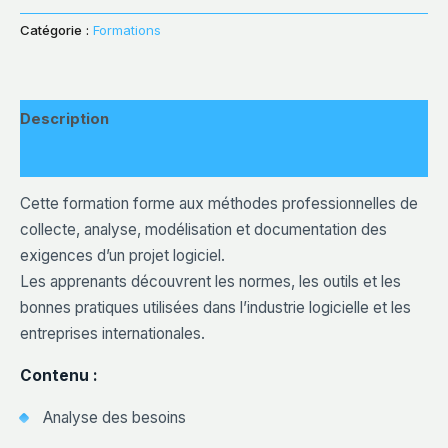
des
Alternative:
Catégorie :
Formations
Exigences
—
Requirements
Engineering
(2
Description
mois)
Avis (0)
Cette formation forme aux méthodes professionnelles de
collecte, analyse, modélisation et documentation des
exigences d’un projet logiciel.
Les apprenants découvrent les normes, les outils et les
bonnes pratiques utilisées dans l’industrie logicielle et les
entreprises internationales.
Contenu :
Analyse des besoins