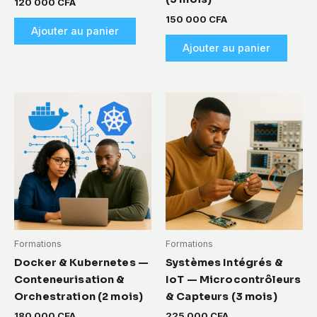
120 000
CFA
150 000
CFA
Ajouter au panier
Ajouter au panier
Formations
Formations
Docker & Kubernetes —
Systèmes Intégrés &
Conteneurisation &
IoT — Microcontrôleurs
Orchestration (2 mois)
& Capteurs (3 mois)
180 000
CFA
225 000
CFA