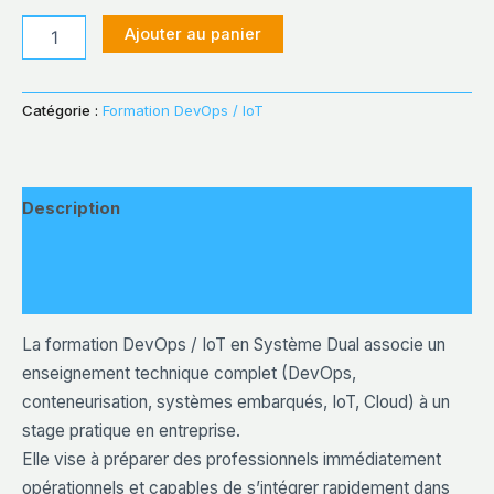
quantité
Ajouter au panier
de
Formation
DevOps
Alternative:
Catégorie :
Formation DevOps / IoT
/
IoT
en
Système
Dual
Description
—
Formation
Informations complémentaires
+
Stage
Avis (0)
(10
mois)
La formation DevOps / IoT en Système Dual associe un
enseignement technique complet (DevOps,
conteneurisation, systèmes embarqués, IoT, Cloud) à un
stage pratique en entreprise.
Elle vise à préparer des professionnels immédiatement
opérationnels et capables de s’intégrer rapidement dans