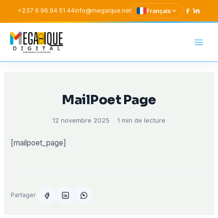
Aller
+237 6 96 94 51 44
info@megaique.net
Français
au
contenu
Mega-Ique Digital SAR
MailPoet Page
12 novembre 2025
1 min de lecture
[mailpoet_page]
Partager