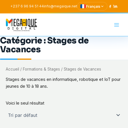
Aller
+237 6 96 94 51 44
info@megaique.net
Français
au
contenu
Mega-Ique Digital SAR
Catégorie :
Stages de
Vacances
Accueil
/
Formations & Stages
/ Stages de Vacances
Stages de vacances en informatique, robotique et IoT pour
jeunes de 10 à 18 ans.
Voici le seul résultat