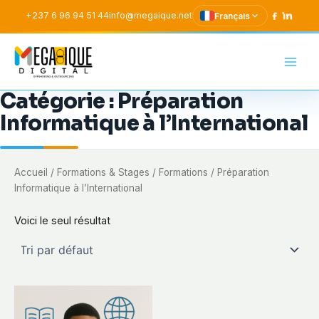
Aller
+237 6 96 94 51 44
info@megaique.net
Français
au
contenu
Mega-Ique Digital SAR
Catégorie :
Préparation
Informatique à l’International
Accueil
/
Formations & Stages
/
Formations
/ Préparation
Informatique à l’International
Voici le seul résultat