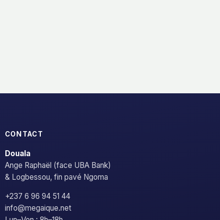
CONTACT
Douala
Ange Raphaël (face UBA Bank)
& Logbessou, fin pavé Ngoma
+237 6 96 94 51 44
info@megaique.net
Lun–Ven : 8h–18h