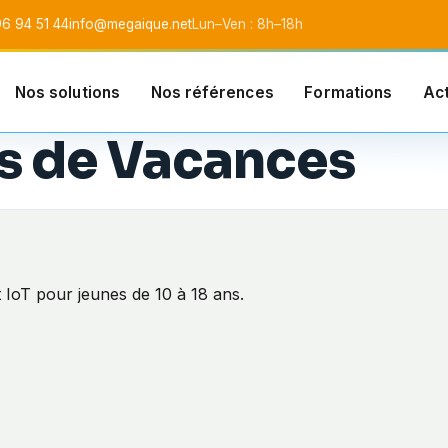
6 94 51 44
info@megaique.net
Lun–Ven : 8h–18h
Nos solutions
Nos références
Formations
Act
l SARL
s de Vacances
 IoT pour jeunes de 10 à 18 ans.