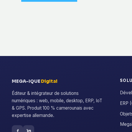
SOL
MEGA-IQUE
Digital
Dével
Éditeur & intégrateur de solutions
numériques : web, mobile, desktop, ERP, IoT
ERP (
& GPS. Produit 100 % camerounais avec
Objet
expertise allemande.
MegaT