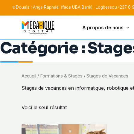
Aller
Douala : Ange Raphaël (face UBA Bank) · Logbessou
+237 6 9
au
contenu
A propos de nous
Mega-Ique Digita
Catégorie :
Stage
Accueil
/
Formations & Stages
/ Stages de Vacances
Stages de vacances en informatique, robotique et
Voici le seul résultat