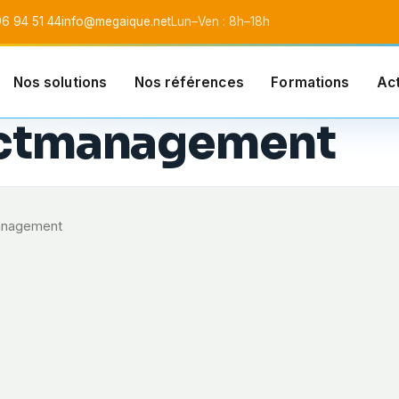
6 94 51 44
info@megaique.net
Lun–Ven : 8h–18h
Nos solutions
Nos références
Formations
Act
l SARL
ectmanagement
anagement