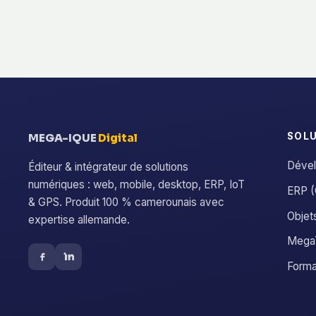
SOL
MEGA-IQUE
Digital
Dével
Éditeur & intégrateur de solutions
numériques : web, mobile, desktop, ERP, IoT
ERP (
& GPS. Produit 100 % camerounais avec
Objet
expertise allemande.
MegaT
Forma