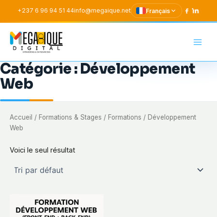
Aller
+237 6 96 94 51 44
info@megaique.net
Français
au
contenu
Mega-Ique Digital SAR
Catégorie :
Développement
Web
Accueil
/
Formations & Stages
/
Formations
/ Développement
Web
Voici le seul résultat