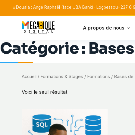
Aller
Douala : Ange Raphaël (face UBA Bank) · Logbessou
+237 6 9
au
contenu
A propos de nous
Mega-Ique Digita
Catégorie :
Bases
Accueil
/
Formations & Stages
/
Formations
/ Bases de
Voici le seul résultat