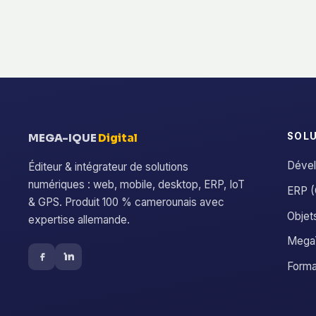
SOL
MEGA-IQUE
Digital
Dével
Éditeur & intégrateur de solutions
numériques : web, mobile, desktop, ERP, IoT
ERP (
& GPS. Produit 100 % camerounais avec
Objet
expertise allemande.
MegaT
Forma