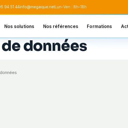
6 94 51 44
info@megaique.net
Lun–Ven : 8h–18h
Nos solutions
Nos références
Formations
Act
l SARL
 de données
 données